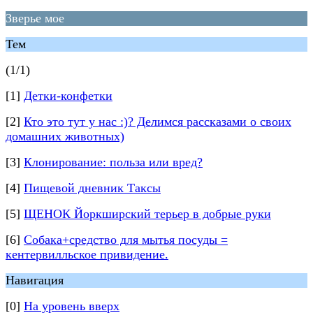
Зверье мое
Тем
(1/1)
[1]
Детки-конфетки
[2]
Кто это тут у нас :)? Делимся рассказами о своих
домашних животных)
[3]
Клонирование: польза или вред?
[4]
Пищевой дневник Таксы
[5]
ЩЕНОК Йоркширский терьер в добрые руки
[6]
Собака+средство для мытья посуды =
кентервилльское привидение.
Навигация
[0]
На уровень вверх